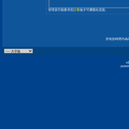
管理員可能要求您
註冊
後才可瀏覽此頁面。
所有的時間均為G
vB
power