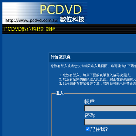
PCDVD數位科技討論區
討論區訊息
您沒有登入或者您沒有權限進入此頁面。這可能有如下幾個
您沒有登入。填寫下面的表單登入後再次嘗試。
您沒有足夠的權限進入此頁面。您正在嘗試編輯
如果您正在嘗試發表文章，管理員可能已經禁止
登入
帳戶:
密碼:
記住我?