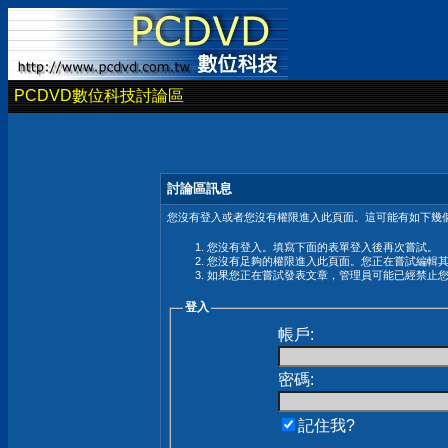
PCDVD數位科技討論區
討論區訊息
您沒有登入或者您沒有權限進入此頁面。這可能有如下幾個
您沒有登入。填寫下面的表單登入後再次嘗試。
您沒有足夠的權限進入此頁面。您正在嘗試編輯
如果您正在嘗試發表文章，管理員可能已經禁止
登入
帳戶:
密碼:
記住我?