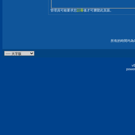
管理員可能要求您
註冊
後才可瀏覽此頁面。
所有的時間均為G
vB
power