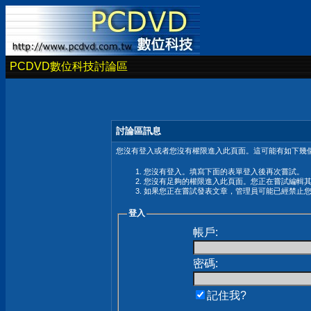
PCDVD數位科技討論區
討論區訊息
您沒有登入或者您沒有權限進入此頁面。這可能有如下幾個
您沒有登入。填寫下面的表單登入後再次嘗試。
您沒有足夠的權限進入此頁面。您正在嘗試編輯
如果您正在嘗試發表文章，管理員可能已經禁止
登入
帳戶:
密碼:
記住我?