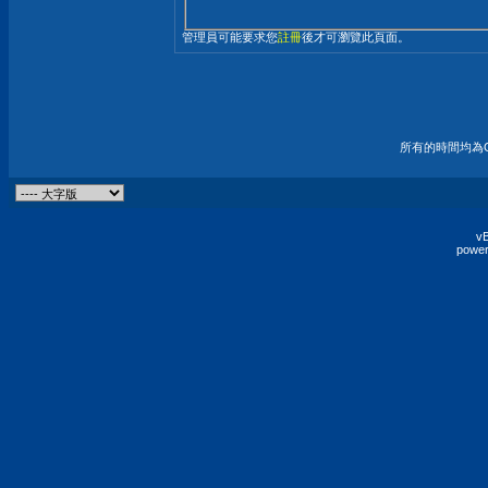
管理員可能要求您
註冊
後才可瀏覽此頁面。
所有的時間均為G
vB
power