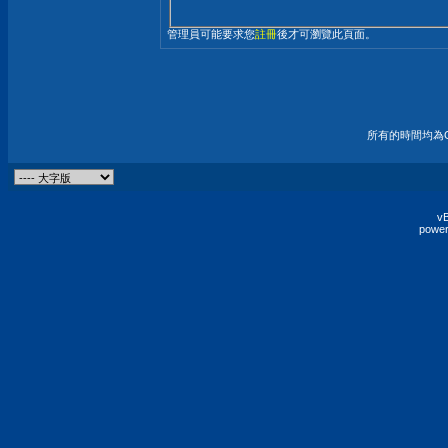
管理員可能要求您
註冊
後才可瀏覽此頁面。
所有的時間均為G
vB
power