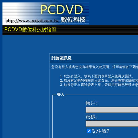
PCDVD數位科技討論區
討論區訊息
您沒有登入或者您沒有權限進入此頁面。這可能有如下幾個
您沒有登入。填寫下面的表單登入後再次嘗試。
您沒有足夠的權限進入此頁面。您正在嘗試編輯
如果您正在嘗試發表文章，管理員可能已經禁止
登入
帳戶:
密碼:
記住我?