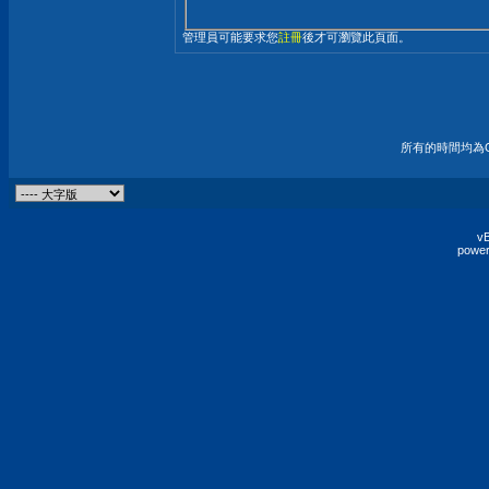
管理員可能要求您
註冊
後才可瀏覽此頁面。
所有的時間均為G
vB
power