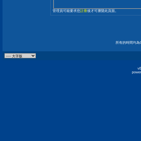
管理員可能要求您
註冊
後才可瀏覽此頁面。
所有的時間均為G
vB
power