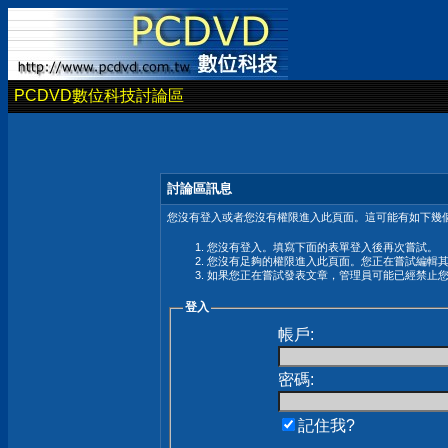
PCDVD數位科技討論區
討論區訊息
您沒有登入或者您沒有權限進入此頁面。這可能有如下幾個
您沒有登入。填寫下面的表單登入後再次嘗試。
您沒有足夠的權限進入此頁面。您正在嘗試編輯
如果您正在嘗試發表文章，管理員可能已經禁止
登入
帳戶:
密碼:
記住我?