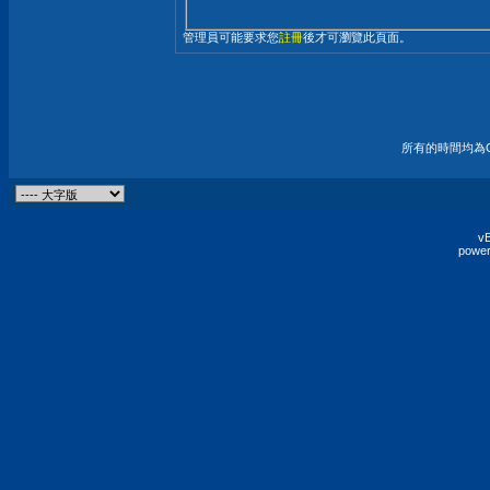
管理員可能要求您
註冊
後才可瀏覽此頁面。
所有的時間均為G
vB
power