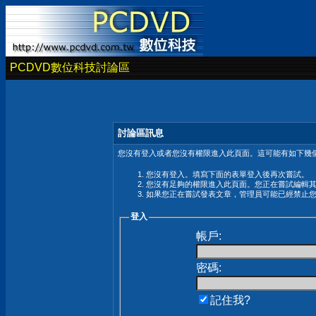
PCDVD數位科技討論區
討論區訊息
您沒有登入或者您沒有權限進入此頁面。這可能有如下幾個
您沒有登入。填寫下面的表單登入後再次嘗試。
您沒有足夠的權限進入此頁面。您正在嘗試編輯
如果您正在嘗試發表文章，管理員可能已經禁止
登入
帳戶:
密碼:
記住我?