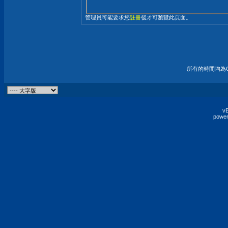
管理員可能要求您
註冊
後才可瀏覽此頁面。
所有的時間均為G
vB
power