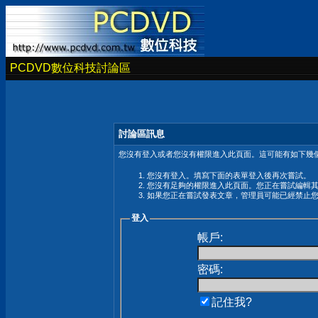
PCDVD數位科技討論區
討論區訊息
您沒有登入或者您沒有權限進入此頁面。這可能有如下幾個
您沒有登入。填寫下面的表單登入後再次嘗試。
您沒有足夠的權限進入此頁面。您正在嘗試編輯
如果您正在嘗試發表文章，管理員可能已經禁止
登入
帳戶:
密碼:
記住我?