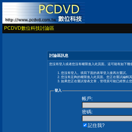
PCDVD數位科技討論區
討論區訊息
您沒有登入或者您沒有權限進入此頁面。這可能有如下幾個
您沒有登入。填寫下面的表單登入後再次嘗試。
您沒有足夠的權限進入此頁面。您正在嘗試編輯
如果您正在嘗試發表文章，管理員可能已經禁止
登入
帳戶:
密碼:
記住我?