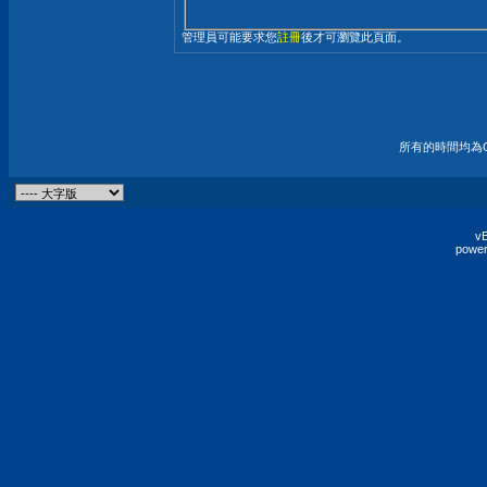
管理員可能要求您
註冊
後才可瀏覽此頁面。
所有的時間均為G
vB
power