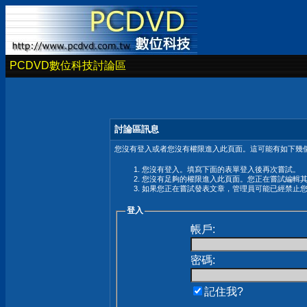
PCDVD數位科技討論區
討論區訊息
您沒有登入或者您沒有權限進入此頁面。這可能有如下幾個
您沒有登入。填寫下面的表單登入後再次嘗試。
您沒有足夠的權限進入此頁面。您正在嘗試編輯
如果您正在嘗試發表文章，管理員可能已經禁止
登入
帳戶:
密碼:
記住我?