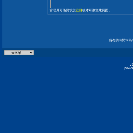
管理員可能要求您
註冊
後才可瀏覽此頁面。
所有的時間均為G
vB
power