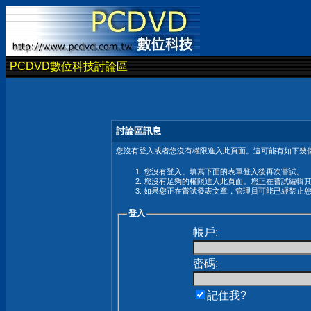
PCDVD數位科技討論區
討論區訊息
您沒有登入或者您沒有權限進入此頁面。這可能有如下幾個
您沒有登入。填寫下面的表單登入後再次嘗試。
您沒有足夠的權限進入此頁面。您正在嘗試編輯
如果您正在嘗試發表文章，管理員可能已經禁止
登入
帳戶:
密碼:
記住我?