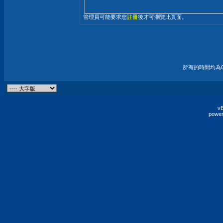
管理員可能要求您
註冊
後才可瀏覽此頁面。
所有的時間均為G
vB
power