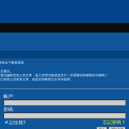
有如下幾個原因:
再次嘗試。
在嘗試編輯其他人的文章，進入管理功能或是其它一些需要特殊權限的功能嗎？
能已經禁止您發表文章，或是您的帳號正在等待啟用。
帳戶:
密碼:
忘記密碼？
記住我?