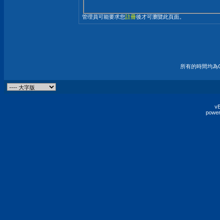
管理員可能要求您
註冊
後才可瀏覽此頁面。
所有的時間均為G
vB
power