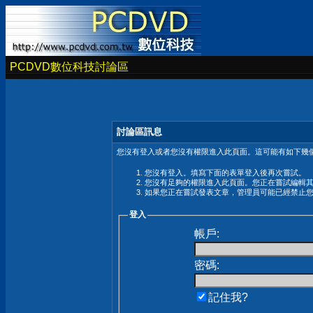
PCDVD數位科技討論區
討論區訊息
您沒有登入或者您沒有權限進入此頁面。這可能有如下幾個
您沒有登入。填寫下面的表單登入後再次嘗試。
您沒有足夠的權限進入此頁面。您正在嘗試編輯
如果您正在嘗試發表文章，管理員可能已經禁止
登入
帳戶:
密碼:
記住我?