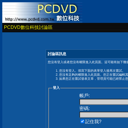
PCDVD數位科技討論區
討論區訊息
您沒有登入或者您沒有權限進入此頁面。這可能有如下幾個
您沒有登入。填寫下面的表單登入後再次嘗試。
您沒有足夠的權限進入此頁面。您正在嘗試編輯
如果您正在嘗試發表文章，管理員可能已經禁止
登入
帳戶:
密碼:
記住我?