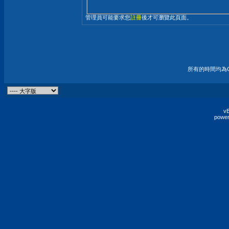
管理員可能要求您
註冊
後才可瀏覽此頁面。
所有的時間均為G
vB
power