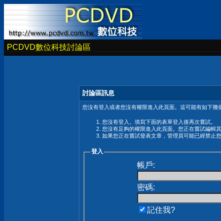
PCDVD數位科技討論區
討論區訊息
您沒有登入或者您沒有權限進入此頁面。這可能有如下幾個
您沒有登入。填寫下面的表單登入後再次嘗試。
您沒有足夠的權限進入此頁面。您正在嘗試編輯
如果您正在嘗試發表文章，管理員可能已經禁止
登入
帳戶:
密碼:
記住我?