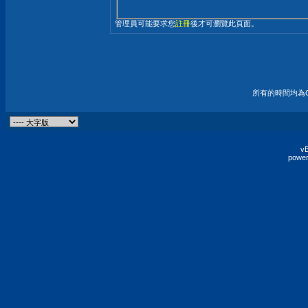
管理員可能要求您
註冊
後才可瀏覽此頁面。
所有的時間均為G
vB
power