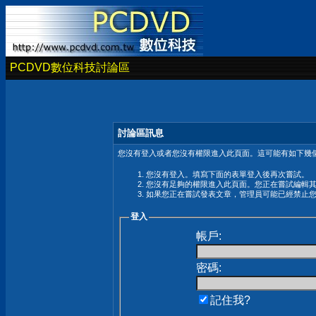
PCDVD數位科技討論區
討論區訊息
您沒有登入或者您沒有權限進入此頁面。這可能有如下幾個
您沒有登入。填寫下面的表單登入後再次嘗試。
您沒有足夠的權限進入此頁面。您正在嘗試編輯
如果您正在嘗試發表文章，管理員可能已經禁止
登入
帳戶:
密碼:
記住我?