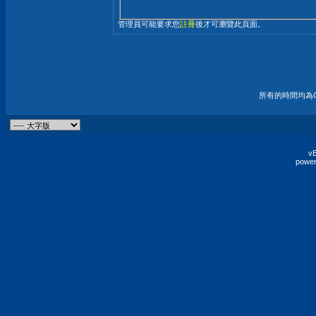
管理員可能要求您
註冊
後才可瀏覽此頁面。
所有的時間均為G
vB
power