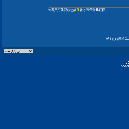
管理員可能要求您
註冊
後才可瀏覽此頁面。
所有的時間均為G
vB
power