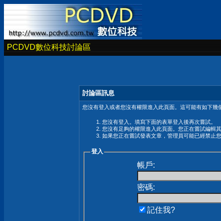
PCDVD數位科技討論區
討論區訊息
您沒有登入或者您沒有權限進入此頁面。這可能有如下幾個
您沒有登入。填寫下面的表單登入後再次嘗試。
您沒有足夠的權限進入此頁面。您正在嘗試編輯
如果您正在嘗試發表文章，管理員可能已經禁止
登入
帳戶:
密碼:
記住我?