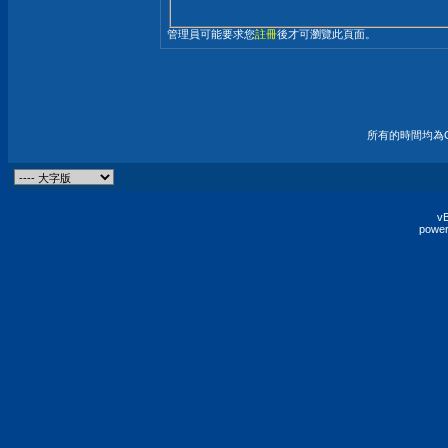
管理員可能要求您
註冊
後才可瀏覽此頁面。
所有的時間均為G
vB
power