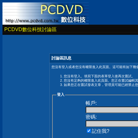
PCDVD數位科技討論區
討論區訊息
您沒有登入或者您沒有權限進入此頁面。這可能有如下幾個
您沒有登入。填寫下面的表單登入後再次嘗試。
您沒有足夠的權限進入此頁面。您正在嘗試編輯
如果您正在嘗試發表文章，管理員可能已經禁止
登入
帳戶:
密碼:
記住我?