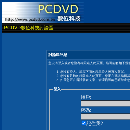
PCDVD數位科技討論區
討論區訊息
您沒有登入或者您沒有權限進入此頁面。這可能有如下幾個
您沒有登入。填寫下面的表單登入後再次嘗試。
您沒有足夠的權限進入此頁面。您正在嘗試編輯
如果您正在嘗試發表文章，管理員可能已經禁止
登入
帳戶:
密碼:
記住我?