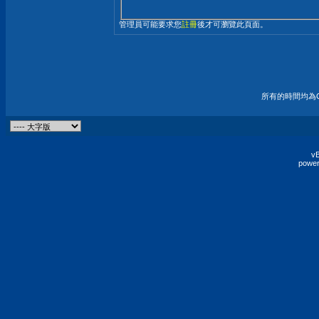
管理員可能要求您
註冊
後才可瀏覽此頁面。
所有的時間均為G
vB
power