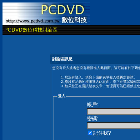
PCDVD數位科技討論區
討論區訊息
您沒有登入或者您沒有權限進入此頁面。這可能有如下幾個
您沒有登入。填寫下面的表單登入後再次嘗試。
您沒有足夠的權限進入此頁面。您正在嘗試編輯
如果您正在嘗試發表文章，管理員可能已經禁止
登入
帳戶:
密碼:
記住我?