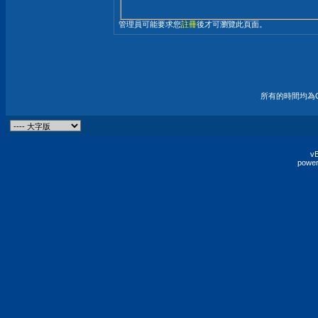
管理員可能要求您
註冊
後才可瀏覽此頁面。
所有的時間均為G
vB
power