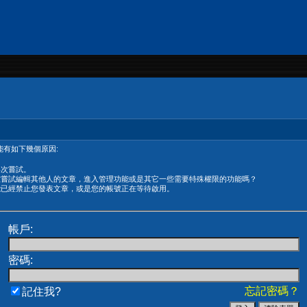
有如下幾個原因:
再次嘗試。
在嘗試編輯其他人的文章，進入管理功能或是其它一些需要特殊權限的功能嗎？
能已經禁止您發表文章，或是您的帳號正在等待啟用。
帳戶:
密碼:
忘記密碼？
記住我?