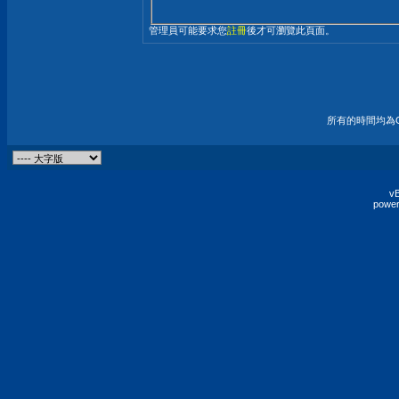
管理員可能要求您
註冊
後才可瀏覽此頁面。
所有的時間均為G
vB
power