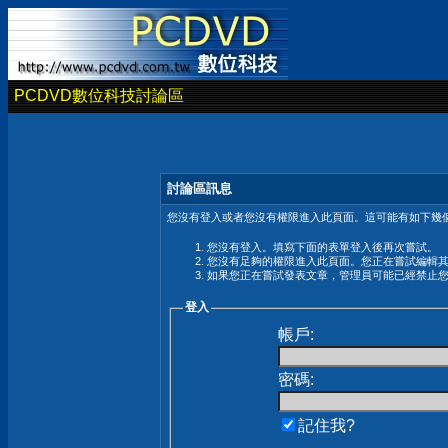
PCDVD數位科技討論區
討論區訊息
您沒有登入或者您沒有權限進入此頁面。這可能有如下幾個
您沒有登入。填寫下面的表單登入後再次嘗試。
您沒有足夠的權限進入此頁面。您正在嘗試編輯
如果您正在嘗試發表文章，管理員可能已經禁止
登入
帳戶:
密碼:
記住我?