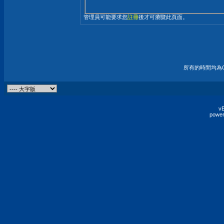
管理員可能要求您
註冊
後才可瀏覽此頁面。
所有的時間均為G
vB
power