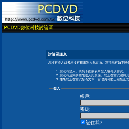
PCDVD數位科技討論區
討論區訊息
您沒有登入或者您沒有權限進入此頁面。這可能有如下幾個
您沒有登入。填寫下面的表單登入後再次嘗試。
您沒有足夠的權限進入此頁面。您正在嘗試編輯
如果您正在嘗試發表文章，管理員可能已經禁止
登入
帳戶:
密碼:
記住我?