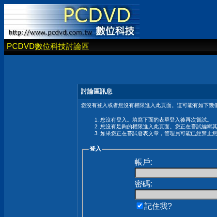
PCDVD數位科技討論區
討論區訊息
您沒有登入或者您沒有權限進入此頁面。這可能有如下幾個
您沒有登入。填寫下面的表單登入後再次嘗試。
您沒有足夠的權限進入此頁面。您正在嘗試編輯
如果您正在嘗試發表文章，管理員可能已經禁止
登入
帳戶:
密碼:
記住我?