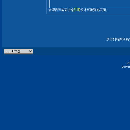
管理員可能要求您
註冊
後才可瀏覽此頁面。
所有的時間均為G
vB
power