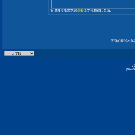
管理員可能要求您
註冊
後才可瀏覽此頁面。
所有的時間均為G
vB
power