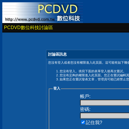
PCDVD數位科技討論區
討論區訊息
您沒有登入或者您沒有權限進入此頁面。這可能有如下幾個
您沒有登入。填寫下面的表單登入後再次嘗試。
您沒有足夠的權限進入此頁面。您正在嘗試編輯
如果您正在嘗試發表文章，管理員可能已經禁止
登入
帳戶:
密碼:
記住我?