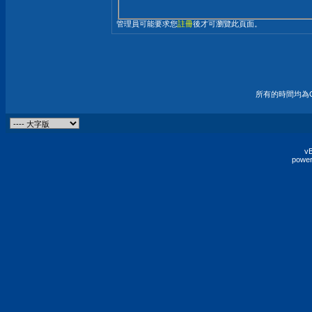
管理員可能要求您
註冊
後才可瀏覽此頁面。
所有的時間均為G
vB
power