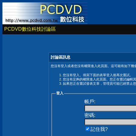
PCDVD數位科技討論區
討論區訊息
您沒有登入或者您沒有權限進入此頁面。這可能有如下幾個
您沒有登入。填寫下面的表單登入後再次嘗試。
您沒有足夠的權限進入此頁面。您正在嘗試編輯
如果您正在嘗試發表文章，管理員可能已經禁止
登入
帳戶:
密碼:
記住我?