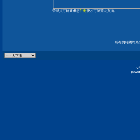
管理員可能要求您
註冊
後才可瀏覽此頁面。
所有的時間均為G
vB
power