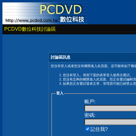
PCDVD數位科技討論區
討論區訊息
您沒有登入或者您沒有權限進入此頁面。這可能有如下幾個
您沒有登入。填寫下面的表單登入後再次嘗試。
您沒有足夠的權限進入此頁面。您正在嘗試編輯
如果您正在嘗試發表文章，管理員可能已經禁止
登入
帳戶:
密碼:
記住我?