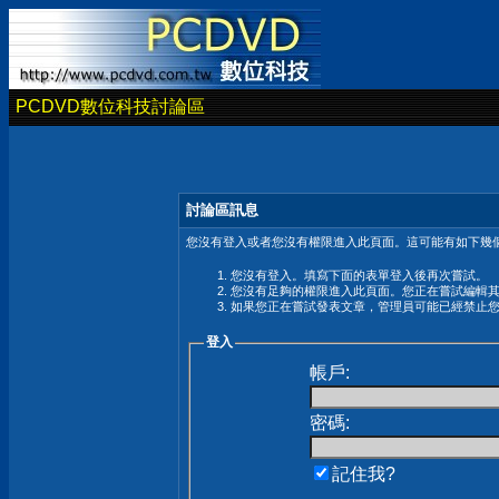
PCDVD數位科技討論區
討論區訊息
您沒有登入或者您沒有權限進入此頁面。這可能有如下幾個
您沒有登入。填寫下面的表單登入後再次嘗試。
您沒有足夠的權限進入此頁面。您正在嘗試編輯
如果您正在嘗試發表文章，管理員可能已經禁止
登入
帳戶:
密碼:
記住我?