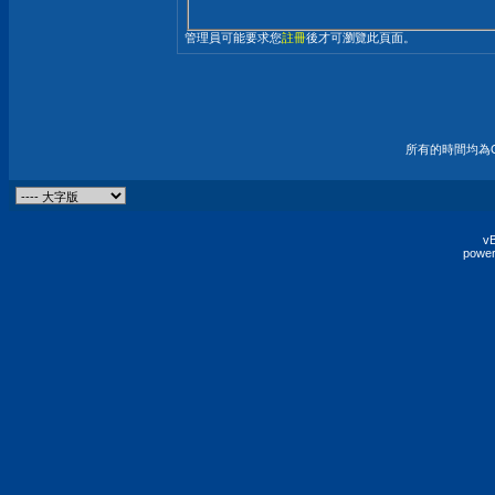
管理員可能要求您
註冊
後才可瀏覽此頁面。
所有的時間均為G
vB
power