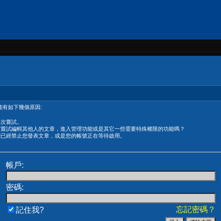
有如下幾個原因:
再次嘗試。
在嘗試編輯其他人的文章，進入管理功能或是其它一些需要特殊權限的功能嗎？
能已經禁止您發表文章，或是您的帳號正在等待啟用。
帳戶:
密碼:
忘記密碼？
記住我?