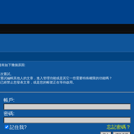
有如下幾個原因:
再次嘗試。
在嘗試編輯其他人的文章，進入管理功能或是其它一些需要特殊權限的功能嗎？
能已經禁止您發表文章，或是您的帳號正在等待啟用。
帳戶:
密碼:
忘記密碼？
記住我?