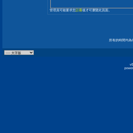
管理員可能要求您
註冊
後才可瀏覽此頁面。
所有的時間均為G
vB
power