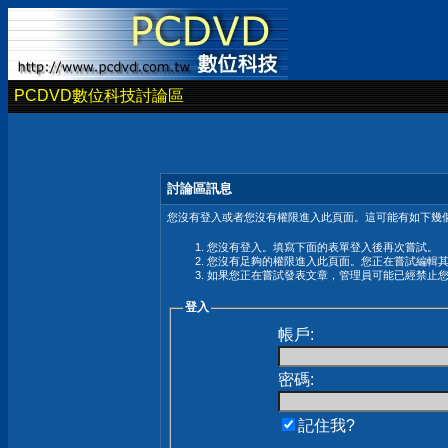
PCDVD數位科技討論區
討論區訊息
您沒有登入或者您沒有權限進入此頁面。這可能有如下幾個
您沒有登入。填寫下面的表單登入後再次嘗試。
您沒有足夠的權限進入此頁面。您正在嘗試編輯
如果您正在嘗試發表文章，管理員可能已經禁止
登入
帳戶:
密碼:
記住我?