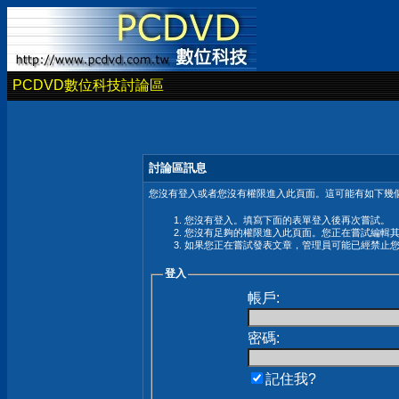
PCDVD數位科技討論區
討論區訊息
您沒有登入或者您沒有權限進入此頁面。這可能有如下幾個
您沒有登入。填寫下面的表單登入後再次嘗試。
您沒有足夠的權限進入此頁面。您正在嘗試編輯
如果您正在嘗試發表文章，管理員可能已經禁止
登入
帳戶:
密碼:
記住我?