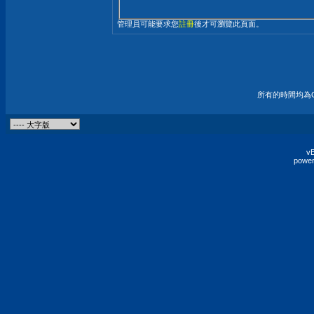
管理員可能要求您
註冊
後才可瀏覽此頁面。
所有的時間均為G
vB
power