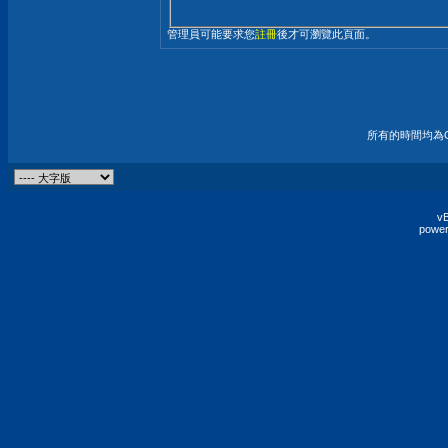
管理員可能要求您
註冊
後才可瀏覽此頁面。
所有的時間均為G
vB
power