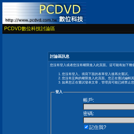
PCDVD數位科技討論區
討論區訊息
您沒有登入或者您沒有權限進入此頁面。這可能有如下幾個
您沒有登入。填寫下面的表單登入後再次嘗試。
您沒有足夠的權限進入此頁面。您正在嘗試編輯
如果您正在嘗試發表文章，管理員可能已經禁止
登入
帳戶:
密碼:
記住我?