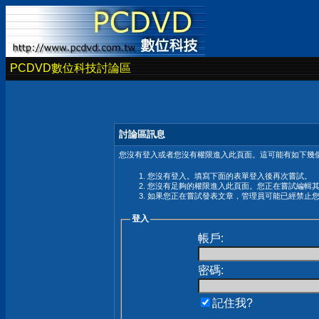
PCDVD數位科技討論區
討論區訊息
您沒有登入或者您沒有權限進入此頁面。這可能有如下幾個
您沒有登入。填寫下面的表單登入後再次嘗試。
您沒有足夠的權限進入此頁面。您正在嘗試編輯
如果您正在嘗試發表文章，管理員可能已經禁止
登入
帳戶:
密碼:
記住我?