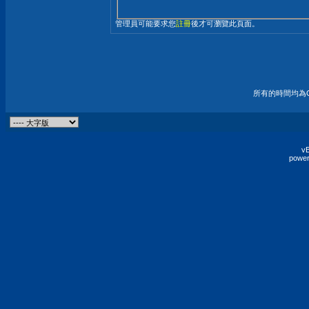
管理員可能要求您
註冊
後才可瀏覽此頁面。
所有的時間均為G
vB
power