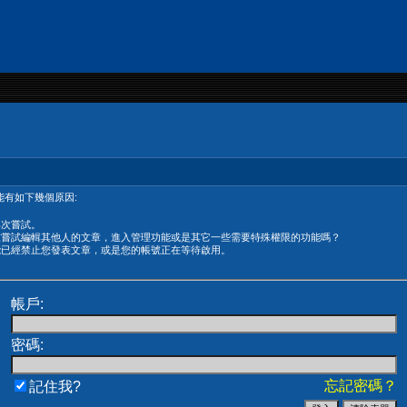
有如下幾個原因:
再次嘗試。
在嘗試編輯其他人的文章，進入管理功能或是其它一些需要特殊權限的功能嗎？
能已經禁止您發表文章，或是您的帳號正在等待啟用。
帳戶:
密碼:
忘記密碼？
記住我?