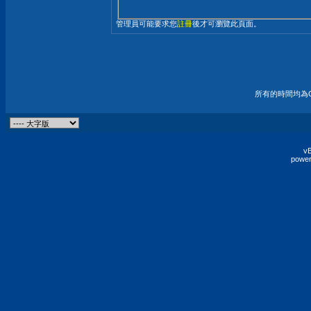
管理員可能要求您
註冊
後才可瀏覽此頁面。
所有的時間均為G
vB
power