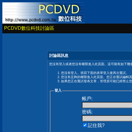
PCDVD數位科技討論區
討論區訊息
您沒有登入或者您沒有權限進入此頁面。這可能有如下幾個
您沒有登入。填寫下面的表單登入後再次嘗試。
您沒有足夠的權限進入此頁面。您正在嘗試編輯
如果您正在嘗試發表文章，管理員可能已經禁止
登入
帳戶:
密碼:
記住我?