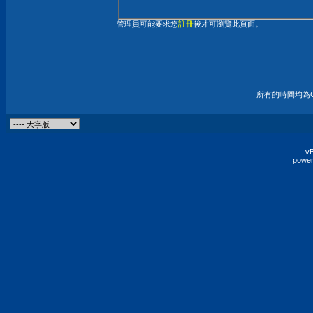
管理員可能要求您
註冊
後才可瀏覽此頁面。
所有的時間均為G
vB
power