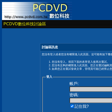
PCDVD數位科技討論區
討論區訊息
您沒有登入或者您沒有權限進入此頁面。這可能有如下幾個
您沒有登入。填寫下面的表單登入後再次嘗試。
您沒有足夠的權限進入此頁面。您正在嘗試編輯
如果您正在嘗試發表文章，管理員可能已經禁止
登入
帳戶:
密碼:
記住我?