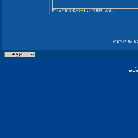
管理員可能要求您
註冊
後才可瀏覽此頁面。
所有的時間均為G
vB
power