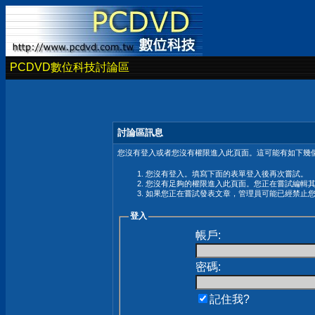
PCDVD數位科技討論區
討論區訊息
您沒有登入或者您沒有權限進入此頁面。這可能有如下幾個
您沒有登入。填寫下面的表單登入後再次嘗試。
您沒有足夠的權限進入此頁面。您正在嘗試編輯
如果您正在嘗試發表文章，管理員可能已經禁止
登入
帳戶:
密碼:
記住我?