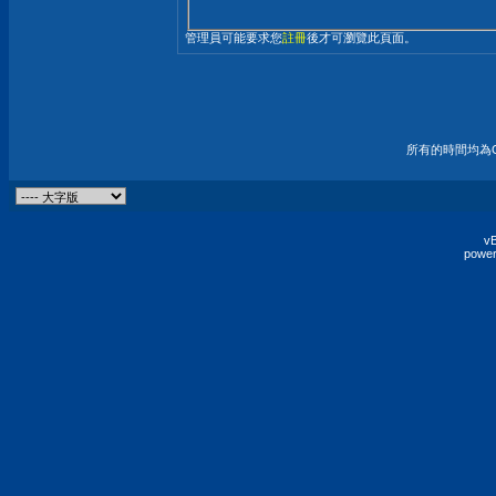
管理員可能要求您
註冊
後才可瀏覽此頁面。
所有的時間均為G
vB
power