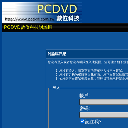
PCDVD數位科技討論區
討論區訊息
您沒有登入或者您沒有權限進入此頁面。這可能有如下幾個
您沒有登入。填寫下面的表單登入後再次嘗試。
您沒有足夠的權限進入此頁面。您正在嘗試編輯
如果您正在嘗試發表文章，管理員可能已經禁止
登入
帳戶:
密碼:
記住我?