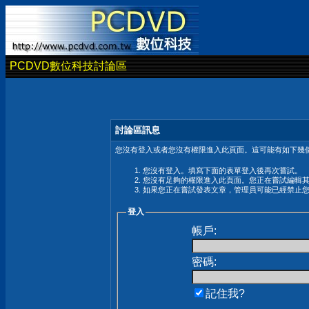
PCDVD數位科技討論區
討論區訊息
您沒有登入或者您沒有權限進入此頁面。這可能有如下幾個
您沒有登入。填寫下面的表單登入後再次嘗試。
您沒有足夠的權限進入此頁面。您正在嘗試編輯
如果您正在嘗試發表文章，管理員可能已經禁止
登入
帳戶:
密碼:
記住我?