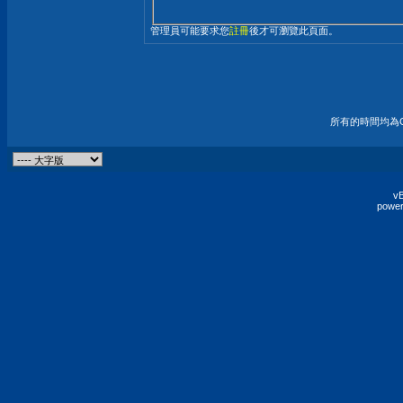
管理員可能要求您
註冊
後才可瀏覽此頁面。
所有的時間均為G
vB
power