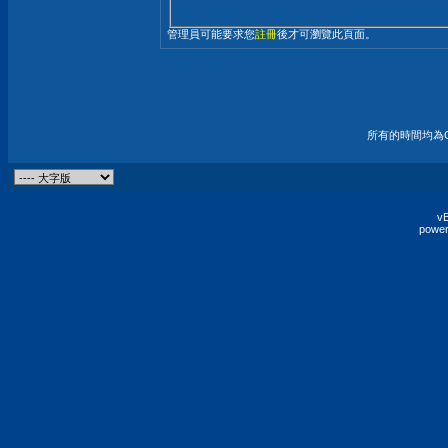
管理員可能要求您
註冊
後才可瀏覽此頁面。
所有的時間均為G
vB
power