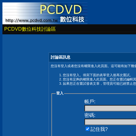
PCDVD數位科技討論區
討論區訊息
您沒有登入或者您沒有權限進入此頁面。這可能有如下幾個
您沒有登入。填寫下面的表單登入後再次嘗試。
您沒有足夠的權限進入此頁面。您正在嘗試編輯
如果您正在嘗試發表文章，管理員可能已經禁止
登入
帳戶:
密碼:
記住我?