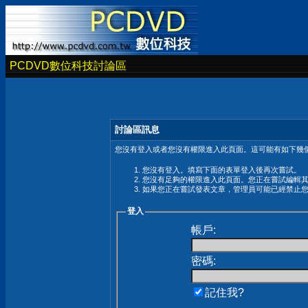
PCDVD數位科技討論區
討論區訊息
您沒有登入或者您沒有權限進入此頁面。這可能有如下幾個
您沒有登入。填寫下面的表單登入後再次嘗試。
您沒有足夠的權限進入此頁面。您正在嘗試編輯
如果您正在嘗試發表文章，管理員可能已經禁止
登入
帳戶:
密碼:
記住我?