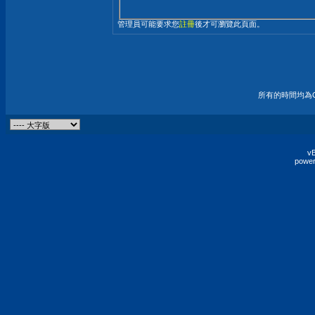
管理員可能要求您
註冊
後才可瀏覽此頁面。
所有的時間均為G
vB
power