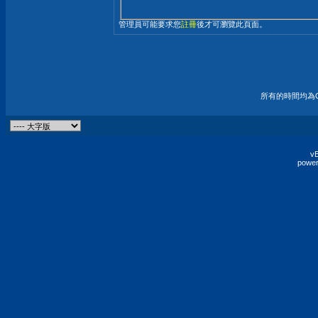
管理員可能要求您
註冊
後才可瀏覽此頁面。
所有的時間均為G
vB
power