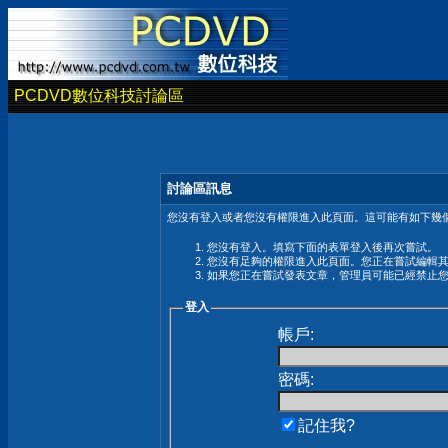
PCDVD數位科技討論區
討論區訊息
您沒有登入或者您沒有權限進入此頁面。這可能有如下幾個
您沒有登入。填寫下面的表單登入後再次嘗試。
您沒有足夠的權限進入此頁面。您正在嘗試編輯
如果您正在嘗試發表文章，管理員可能已經禁止
登入
帳戶:
密碼:
記住我?