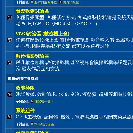
子討論區
:
影片討論精華區
,
購片消息區
音樂軟體討論區
各種音樂類型, 各種儲存方式, 各式錄製技術,還是發燒
呦!!!(LP,TAPE,CD,MD,dtsCD,SACD ...)
VIVO討論區 (數位機上盒)
任何有關數位機上盒,電視卡/電視盒,影音輸入/輸出/編輯
的心得,相關產品/技術交流,都可以在這裡討論
數位攝影討論區
舉凡數位相機,數位攝影機,甚至視訊會議攝影機等議題及
論,發表作品互相交流
電腦硬體討論群組
效能極限
測試數據, 效能追求, 水冷, 空冷, 液態氮, 超頻等相關
子討論區
:
測試報告專區
系統組件
CPU/主機板, 記憶體, 機殼，電源供應器等相關技術及
子討論區
:
準系統討論區