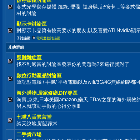
儲存媒體討論區
各式光學儲存媒體 燒錄, 硬碟, 隨身碟, 記憶卡....等
材的討論
顯示卡討論區
對顯示卡品質有較高要求的朋友,以及喜愛ATI,Nvidia
子討論區
:
電玩遊戲討論區
其他群組
疑難雜症區
找不到適當的討論區發表你的問題嗎?來這裡就對了
數位行動產品討論區
筆記型電腦 / 手機/ 平板電腦以及wifi/3G/4G無線網路
海外購物,居家修繕,DIY專區
淘寶,京東,日本美國amazon,樂天,EBay之類的海外購
男人就該動手做的心得分享!!!
七嘴八舌異言堂
談天說地,閒話家常
二手貨市場