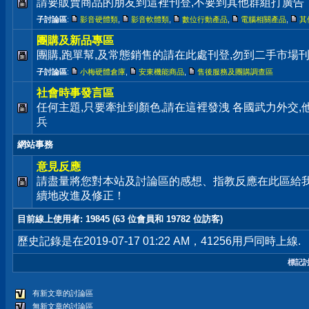
請要販賣商品的朋友到這裡刊登,不要到其他群組打廣告
子討論區
:
影音硬體類
,
影音軟體類
,
數位行動產品
,
電腦相關產品
,
其
團購及新品專區
團購,跑單幫,及常態銷售的請在此處刊登,勿到二手市場
子討論區
:
小梅硬體倉庫
,
安東機能商品
,
售後服務及團購調查區
社會時事發言區
任何主題,只要牽扯到顏色,請在這裡發洩 各國武力外交
兵
網站事務
意見反應
請盡量將您對本站及討論區的感想、指教反應在此區給
續地改進及修正！
目前線上使用者
: 19845 (63 位會員和 19782 位訪客)
歷史記錄是在2019-07-17 01:22 AM，41256用戶同時上線.
標記
有新文章的討論區
無新文章的討論區