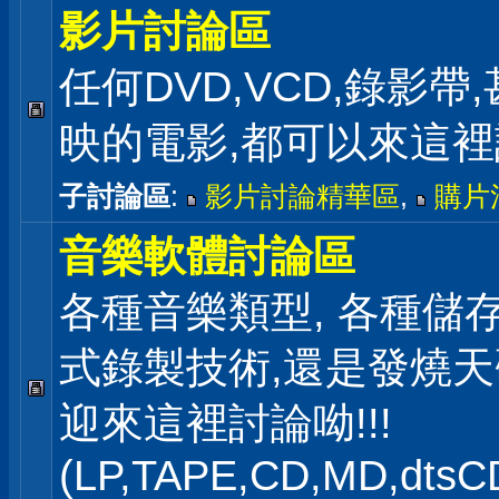
影片討論區
任何DVD,VCD,錄影帶
映的電影,都可以來這
子討論區
:
影片討論精華區
,
購片
音樂軟體討論區
各種音樂類型, 各種儲存
式錄製技術,還是發燒
迎來這裡討論呦!!!
(LP,TAPE,CD,MD,dts