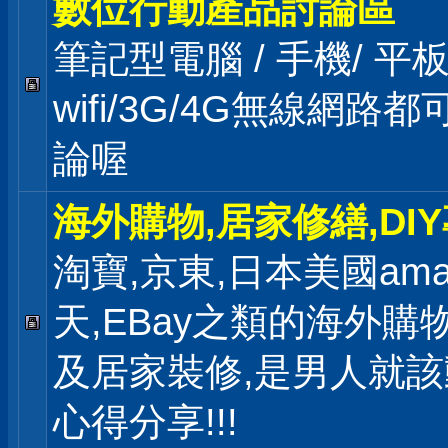
數位行動產品討論區
筆記型電腦 / 手機/ 
wifi/3G/4G無線網路
論喔
海外購物,居家修繕,DI
淘寶,京東,日本美國ama
天,EBay之類的海外購
及居家裝修,是男人就
心得分享!!!