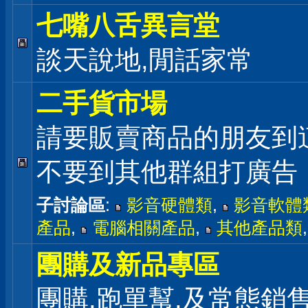
七嘴八舌異言堂
談天說地,閒話家常
二手貨市場
請要販賣商品的朋友到
不要到其他群組打廣告
子討論區
:
影音硬體類
,
影音軟體
產品
,
電腦相關產品
,
其他產品類
團購及新品專區
團購,跑單幫,及常態銷