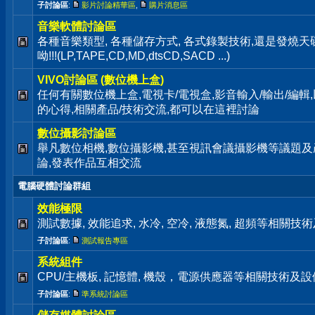
子討論區
:
影片討論精華區
,
購片消息區
音樂軟體討論區
各種音樂類型, 各種儲存方式, 各式錄製技術,還是發燒
呦!!!(LP,TAPE,CD,MD,dtsCD,SACD ...)
VIVO討論區 (數位機上盒)
任何有關數位機上盒,電視卡/電視盒,影音輸入/輸出/編輯
的心得,相關產品/技術交流,都可以在這裡討論
數位攝影討論區
舉凡數位相機,數位攝影機,甚至視訊會議攝影機等議題及
論,發表作品互相交流
電腦硬體討論群組
效能極限
測試數據, 效能追求, 水冷, 空冷, 液態氮, 超頻等相關
子討論區
:
測試報告專區
系統組件
CPU/主機板, 記憶體, 機殼，電源供應器等相關技術及
子討論區
:
準系統討論區