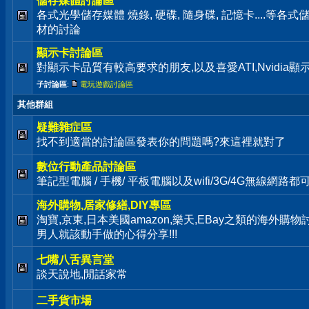
儲存媒體討論區
各式光學儲存媒體 燒錄, 硬碟, 隨身碟, 記憶卡....等
材的討論
顯示卡討論區
對顯示卡品質有較高要求的朋友,以及喜愛ATI,Nvidia
子討論區
:
電玩遊戲討論區
其他群組
疑難雜症區
找不到適當的討論區發表你的問題嗎?來這裡就對了
數位行動產品討論區
筆記型電腦 / 手機/ 平板電腦以及wifi/3G/4G無線網路
海外購物,居家修繕,DIY專區
淘寶,京東,日本美國amazon,樂天,EBay之類的海外購
男人就該動手做的心得分享!!!
七嘴八舌異言堂
談天說地,閒話家常
二手貨市場