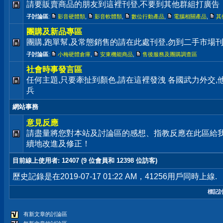
請要販賣商品的朋友到這裡刊登,不要到其他群組打廣告
子討論區
:
影音硬體類
,
影音軟體類
,
數位行動產品
,
電腦相關產品
,
其
團購及新品專區
團購,跑單幫,及常態銷售的請在此處刊登,勿到二手市場
子討論區
:
小梅硬體倉庫
,
安東機能商品
,
售後服務及團購調查區
社會時事發言區
任何主題,只要牽扯到顏色,請在這裡發洩 各國武力外交
兵
網站事務
意見反應
請盡量將您對本站及討論區的感想、指教反應在此區給
續地改進及修正！
目前線上使用者
: 12407 (9 位會員和 12398 位訪客)
歷史記錄是在2019-07-17 01:22 AM，41256用戶同時上線.
標記
有新文章的討論區