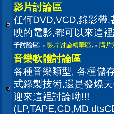
影片討論區
任何DVD,VCD,錄影帶
映的電影,都可以來這
子討論區
:
影片討論精華區
,
購片
音樂軟體討論區
各種音樂類型, 各種儲存
式錄製技術,還是發燒
迎來這裡討論呦!!!
(LP,TAPE,CD,MD,dts