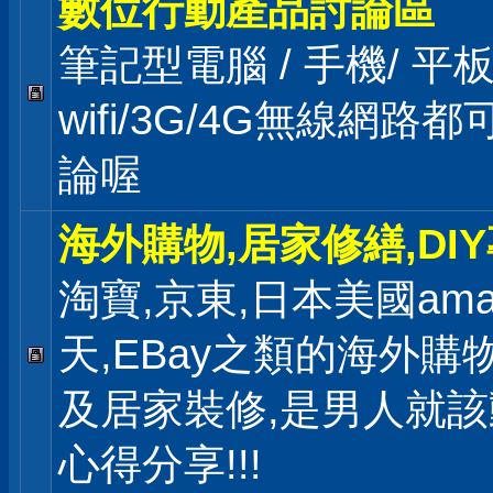
數位行動產品討論區
筆記型電腦 / 手機/ 
wifi/3G/4G無線網路
論喔
海外購物,居家修繕,DI
淘寶,京東,日本美國ama
天,EBay之類的海外購
及居家裝修,是男人就
心得分享!!!