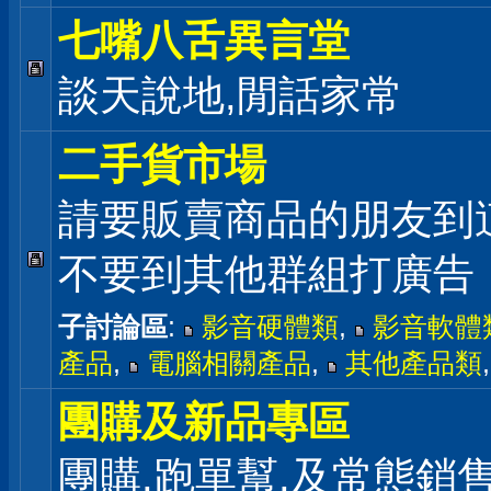
七嘴八舌異言堂
談天說地,閒話家常
二手貨市場
請要販賣商品的朋友到
不要到其他群組打廣告
子討論區
:
影音硬體類
,
影音軟體
產品
,
電腦相關產品
,
其他產品類
團購及新品專區
團購,跑單幫,及常態銷