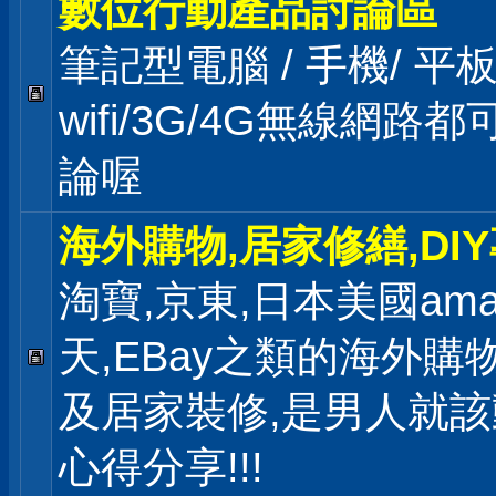
數位行動產品討論區
筆記型電腦 / 手機/ 
wifi/3G/4G無線網路
論喔
海外購物,居家修繕,DI
淘寶,京東,日本美國ama
天,EBay之類的海外購
及居家裝修,是男人就
心得分享!!!