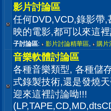
影片討論區
任何DVD,VCD,錄影帶
映的電影,都可以來這
子討論區
:
影片討論精華區
,
購片
音樂軟體討論區
各種音樂類型, 各種儲存
式錄製技術,還是發燒
迎來這裡討論呦!!!
(LP,TAPE,CD,MD,dts