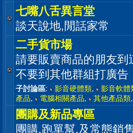
七嘴八舌異言堂
談天說地,閒話家常
二手貨市場
請要販賣商品的朋友到
不要到其他群組打廣告
子討論區
:
影音硬體類
,
影音軟體
產品
,
電腦相關產品
,
其他產品類
團購及新品專區
團購,跑單幫,及常態銷