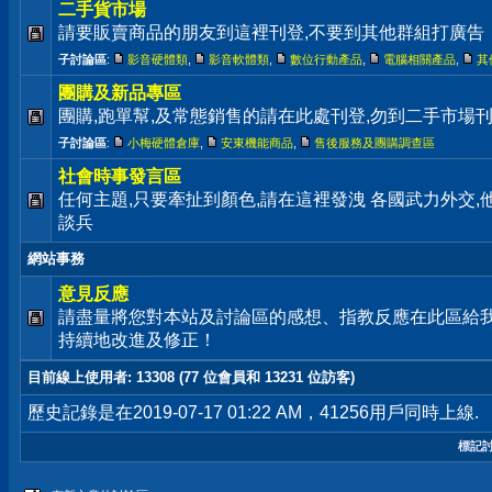
二手貨市場
請要販賣商品的朋友到這裡刊登,不要到其他群組打廣告
子討論區
:
影音硬體類
,
影音軟體類
,
數位行動產品
,
電腦相關產品
,
其
團購及新品專區
團購,跑單幫,及常態銷售的請在此處刊登,勿到二手市場
子討論區
:
小梅硬體倉庫
,
安東機能商品
,
售後服務及團購調查區
社會時事發言區
任何主題,只要牽扯到顏色,請在這裡發洩 各國武力外交
談兵
網站事務
意見反應
請盡量將您對本站及討論區的感想、指教反應在此區給
持續地改進及修正！
目前線上使用者
: 13308 (77 位會員和 13231 位訪客)
歷史記錄是在2019-07-17 01:22 AM，41256用戶同時上線.
標記