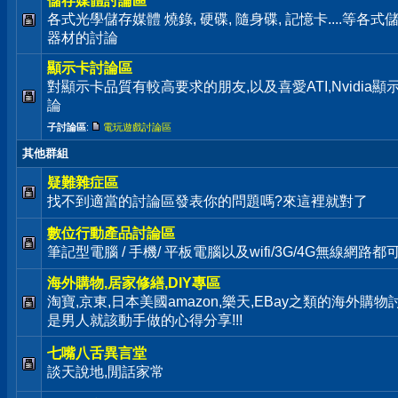
儲存媒體討論區
各式光學儲存媒體 燒錄, 硬碟, 隨身碟, 記憶卡....等
器材的討論
顯示卡討論區
對顯示卡品質有較高要求的朋友,以及喜愛ATI,Nvidia
論
子討論區
:
電玩遊戲討論區
其他群組
疑難雜症區
找不到適當的討論區發表你的問題嗎?來這裡就對了
數位行動產品討論區
筆記型電腦 / 手機/ 平板電腦以及wifi/3G/4G無線網路
海外購物,居家修繕,DIY專區
淘寶,京東,日本美國amazon,樂天,EBay之類的海外購物
是男人就該動手做的心得分享!!!
七嘴八舌異言堂
談天說地,閒話家常