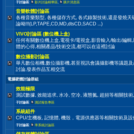
子討論區
:
影片討論精華區
,
購片消息區
音樂軟體討論區
各種音樂類型, 各種儲存方式, 各式錄製技術,還是發燒
論呦!!!(LP,TAPE,CD,MD,dtsCD,SACD ...)
VIVO討論區 (數位機上盒)
任何有關數位機上盒,電視卡/電視盒,影音輸入/輸出/編輯
體的心得,相關產品/技術交流,都可以在這裡討論
數位攝影討論區
舉凡數位相機,數位攝影機,甚至視訊會議攝影機等議題及
討論,發表作品互相交流
電腦硬體討論群組
效能極限
測試數據, 效能追求, 水冷, 空冷, 液態氮, 超頻等相關
子討論區
:
測試報告專區
系統組件
CPU/主機板, 記憶體, 機殼，電源供應器等相關技術及
子討論區
:
準系統討論區