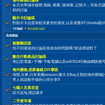
儲存媒體討論區
各式光學儲存媒體 燒錄, 硬碟, 隨身碟, 記憶卡....等
材的討論
顯示卡討論區
對顯示卡品質有較高要求的朋友,以及喜愛ATI,Nvidia
子討論區
:
電玩遊戲討論區
其他群組
疑難雜症區
找不到適當的討論區發表你的問題嗎?來這裡就對了
數位行動產品討論區
筆記型電腦 / 手機/ 平板電腦以及wifi/3G/4G無線網路
海外購物,居家修繕,DIY專區
淘寶,京東,日本美國amazon,樂天,EBay之類的海外購
男人就該動手做的心得分享!!!
七嘴八舌異言堂
談天說地,閒話家常
二手貨市場