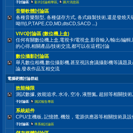
子討論區
:
影片討論精華區
,
購片消息區
音樂軟體討論區
各種音樂類型, 各種儲存方式, 各式錄製技術,還是發燒
呦!!!(LP,TAPE,CD,MD,dtsCD,SACD ...)
VIVO討論區 (數位機上盒)
任何有關數位機上盒,電視卡/電視盒,影音輸入/輸出/編輯
的心得,相關產品/技術交流,都可以在這裡討論
數位攝影討論區
舉凡數位相機,數位攝影機,甚至視訊會議攝影機等議題及
論,發表作品互相交流
電腦硬體討論群組
效能極限
測試數據, 效能追求, 水冷, 空冷, 液態氮, 超頻等相關
子討論區
:
測試報告專區
系統組件
CPU/主機板, 記憶體, 機殼，電源供應器等相關技術及
子討論區
:
準系統討論區