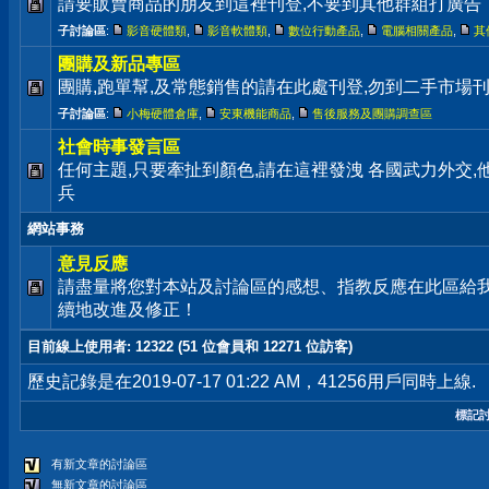
請要販賣商品的朋友到這裡刊登,不要到其他群組打廣告
子討論區
:
影音硬體類
,
影音軟體類
,
數位行動產品
,
電腦相關產品
,
其
團購及新品專區
團購,跑單幫,及常態銷售的請在此處刊登,勿到二手市場
子討論區
:
小梅硬體倉庫
,
安東機能商品
,
售後服務及團購調查區
社會時事發言區
任何主題,只要牽扯到顏色,請在這裡發洩 各國武力外交
兵
網站事務
意見反應
請盡量將您對本站及討論區的感想、指教反應在此區給
續地改進及修正！
目前線上使用者
: 12322 (51 位會員和 12271 位訪客)
歷史記錄是在2019-07-17 01:22 AM，41256用戶同時上線.
標記
有新文章的討論區
無新文章的討論區